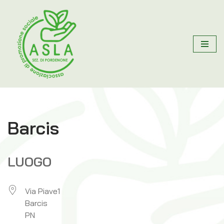
Vai
al
contenuto
Barcis
LUOGO
Via Piave1
Barcis
PN